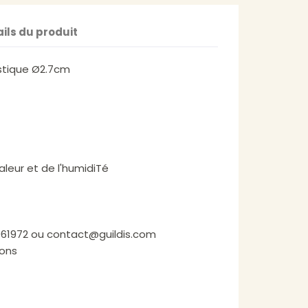
ils du produit
astique Ø2.7cm
haleur et de l'humidiTé
61972 ou contact@guildis.com
ions