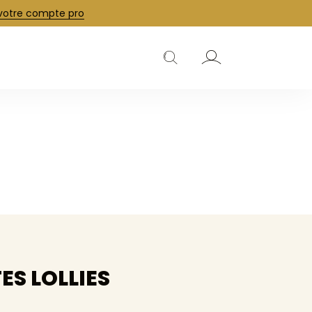
 votre compte pro
j
k
ES LOLLIES