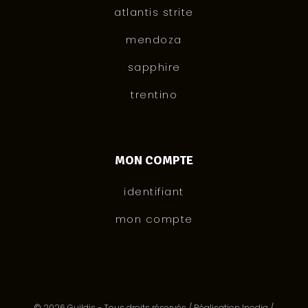
atlantis strite
mendoza
sapphire
trentino
MON COMPTE
identifiant
mon compte
© 2026 Guildis - Tous droits réservés /
Réalisation Inodia
/