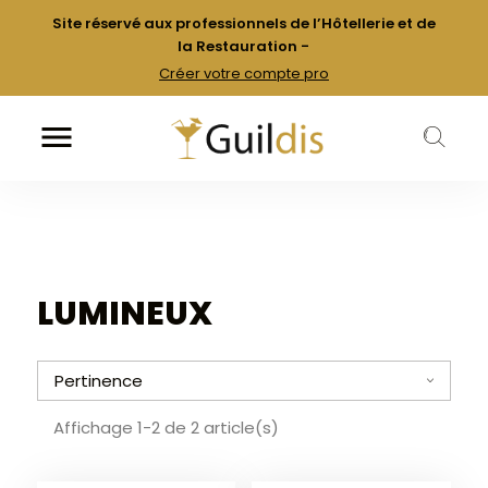
Site réservé aux professionnels de l’Hôtellerie et de
la Restauration -
Créer votre compte pro

k
LUMINEUX
Pertinence
a
Affichage 1-2 de 2 article(s)