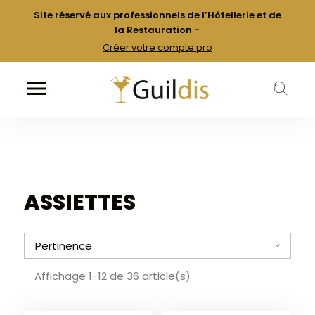
Site réservé aux professionnels de l’Hôtellerie et de
la Restauration -
Créer votre compte pro

k
ASSIETTES
Pertinence
a
Affichage 1-12 de 36 article(s)