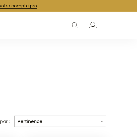
 votre compte pro
j
k
 par :
Pertinence
a