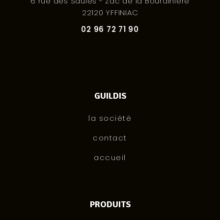
6 rue des Saules - Zac de la Bourdinière
22120 YFFINIAC
02 96 72 71 90
GUILDIS
la société
contact
accueil
PRODUITS