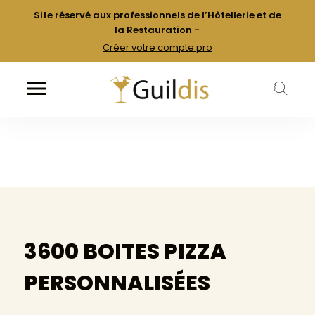
Site réservé aux professionnels de l’Hôtellerie et de
la Restauration -
Créer votre compte pro

k
3600 BOITES PIZZA
PERSONNALISÉES