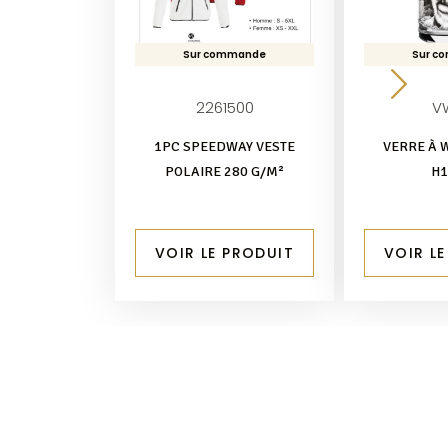
Sur commande
Sur c
2261500
V
1PC SPEEDWAY VESTE
VERRE À 
POLAIRE 280 G/M²
H
VOIR LE PRODUIT
VOIR L